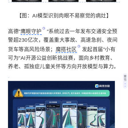
【图：AI模型识别肉眼不易察觉的病灶】
高德"
鹰眼守护
"系统过去一年发布交通安全预
警超230亿次，覆盖重大事故、高速急刹、夜间
货车等高风险场景；
魔搭社区
发起首届"小有
可为"AI开源公益创新挑战赛，面向乡村教育、
养老、孤独症儿童关怀等方向开放模型与算力。
章
节