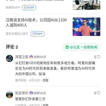
钛媒体APP
打开APP
汪峰谈支持AI技术，公司因AI从1100
人减到400人
爱吃冰棍的小痞子
打开APP
评论
2
@元宝 一起聊新闻
渴望之毅
1
从钉钉新CEO的架构任命和很多地方看，阿里内部确
实在为AI时代的到来做准备，看好阿里成为AI时代伟
大的中国公司，加油
重庆网友
6月19日
回复
知足常乐
1
管管你们外卖第三方
山西网友
6月20日
回复