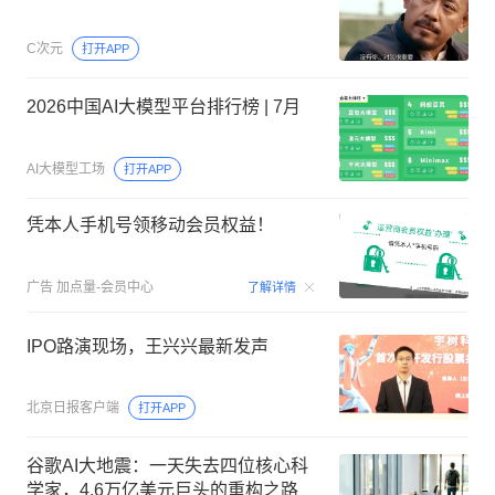
C次元
打开APP
2026中国AI大模型平台排行榜 | 7月
AI大模型工场
打开APP
凭本人手机号领移动会员权益！
00:15
广告
加点量-会员中心
了解详情
IPO路演现场，王兴兴最新发声
北京日报客户端
打开APP
谷歌AI大地震：一天失去四位核心科
学家，4.6万亿美元巨头的重构之路