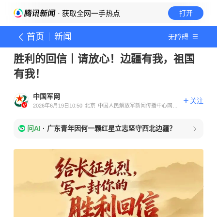
· 获取全网一手热点
打开
首页
新闻
无障碍
胜利的回信丨请放心！边疆有我，祖国
有我！
中国军网
关注
2026年6月19日10:50
北京
中国人民解放军新闻传播中心网络
部官方账号
问AI
·
广东青年因何一颗红星立志坚守西北边疆？