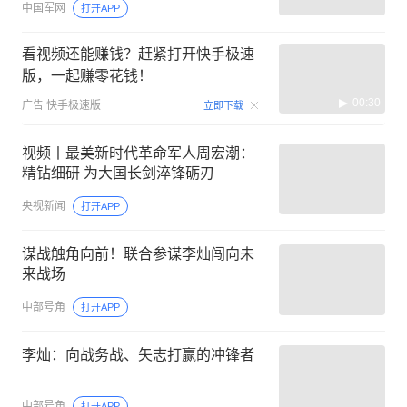
中国军网
打开APP
看视频还能赚钱？赶紧打开快手极速
版，一起赚零花钱！
00:30
广告
快手极速版
立即下载
视频丨最美新时代革命军人周宏潮：
精钻细研 为大国长剑淬锋砺刃
央视新闻
打开APP
谋战触角向前！联合参谋李灿闯向未
来战场
中部号角
打开APP
李灿：向战务战、矢志打赢的冲锋者
中部号角
打开APP