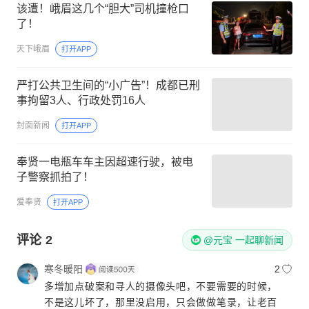
该遭！峨眉这几个“胆大”司机撞枪口
了！
天下峨眉
打开APP
严打公共卫生间的“小广告”！成都已刑
事拘留3人、行政处罚16人
封面新闻
打开APP
奉贤一电瓶车车主因超速行驶，被电
子警察抓拍了！
爱奉贤
打开APP
评论
2
@元宝 一起聊新闻
寒冬暖阳
2
多增加点破案和寻人的摄像头吧，不要需要的时候，
不是这儿坏了，那里没启用，只会做做笔录，让老百