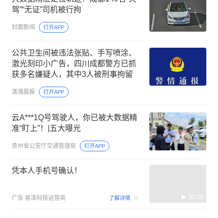
驾”“无证”司机被行拘
封面新闻
打开APP
公共卫生间被违法张贴、手写喷涂、
激光刻印小广告，四川成都警方已抓
获多名嫌疑人，其中3人被刑事拘留
潇湘晨报
打开APP
云A***1Q号驾驶人，你已被大数据精
准“盯上”！|五大曝光
贵州省公安厅交通管理局
打开APP
凭本人手机号确认！
00:09
广告
易泽科技运营商
了解详情