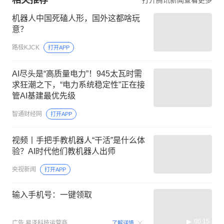
机器人中国死磕人形，国外这都啥玩
意？
路极KJCK
打开APP
AI尽头是“高质量电力”！945太瓦时需
求狂潮之下，“电力系统稳定性”正在接
管AI基建最优先级
智通财经网
打开APP
视频丨手把手教机器人“干活”是什么体
验？AI时代他们教机器人出师
央视新闻
打开APP
输入手机号：一键领取
00:15
广告
易泽科技运营商
了解详情