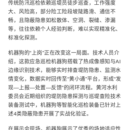
传统防汛巡检依赖巡堤员徒步巡查，工作强度
大、风险高，部分险工险段坡陡路滑、通信不
畅，且隐蔽隐患如松散体、空洞、裂缝、渗漏
等，往往依赖个人经验判断，难以实现精准化、
标准化探测。
机器狗的“上岗”正在改变这一局面。技术人员介
绍，这款应急巡检机器狗搭载了热成像感知与AI
边缘识别技术，能够实时排查堤防隐患、监测水
情变化，数据实时回传至“黄小通”平台，形成“发
现—上报—处置—反馈”的闭环流程。黄河水利
委员会近期组织的堤防隐患探测与巡堤查险技术
装备测试中，机器狗等智能化巡检装备已针对上
述4类隐蔽隐患开展了实战化验证。
在展示会现场，机器狗展示了优秀的场地适应性