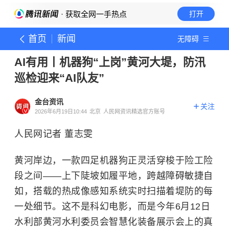
· 获取全网一手热点
打开
首页
新闻
无障碍
AI有用丨机器狗“上岗”黄河大堤，防汛
巡检迎来“AI队友”
金台资讯
关注
2026年6月19日10:44
北京
人民网资讯精选官方账号
人民网记者 董志雯
黄河岸边，一款四足机器狗正灵活穿梭于险工险
段之间——上下陡坡如履平地，跨越障碍敏捷自
如，搭载的热成像感知系统实时扫描着堤防的每
一处细节。这不是科幻电影，而是今年6月12日
水利部黄河水利委员会智慧化装备展示会上的真