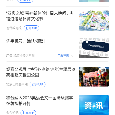
“双奥之城”带娃新体验！周末晚间，别
错过这场体育文化节——
现代教育报
打开APP
凭手机号，确认领取！
00:15
广告
易泽科技运营商
了解详情
观赛又观展 “悦行冬奥路”京张主题展览
亮相延庆世园公园
北京日报客户端
打开APP
积分纳入2028奥运会又一国际级赛事
在蓉挥拍开打
金台资讯
打开APP