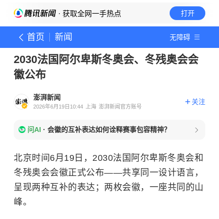
· 获取全网一手热点
打开
首页
新闻
无障碍
2030法国阿尔卑斯冬奥会、冬残奥会会
徽公布
澎湃新闻
关注
2026年6月19日10:44
上海
澎湃新闻官方账号
问AI
·
会徽的互补表达如何诠释赛事包容精神？
北京时间6月19日，2030法国阿尔卑斯冬奥会和
冬残奥会会徽正式公布——共享同一设计语言，
呈现两种互补的表达；两枚会徽，一座共同的山
峰。