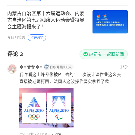
内蒙古自治区第十六届运动会、内蒙
古自治区第七届残疾人运动会暨特奥
会主题海报来了！
今日阿拉善
打开APP
评论
3
@元宝 一起聊新闻
�‍♀️菲菲�‍♀️
1
我咋看这山峰都像被P上去的！上次设计课作业这么交
直接被老师打回，法国人这波操作属实拿捏了🤔
广西网友
6月19日
回复