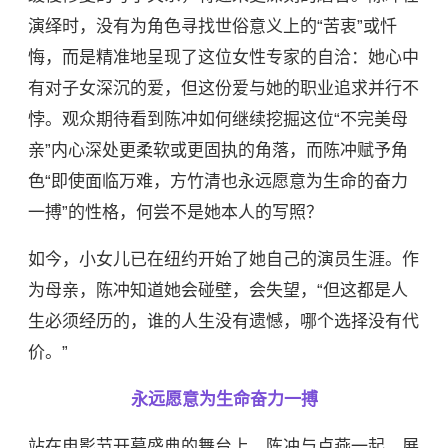
演绎时，没有为角色寻找世俗意义上的“苦衷”或忏
悔，而是精准地呈现了这位女性专家的自洽：她心中
有对子女深沉的爱，但这份爱与她的职业追求并行不
悖。观众期待看到陈冲如何继续挖掘这位“不完美母
亲”内心深处更柔软或更固执的角落，而陈冲赋予角
色“即使面临万难，方竹清也永远愿意为生命的奋力
一搏”的性格，何尝不是她本人的写照？
如今，小女儿已在纽约开始了她自己的演员生涯。作
为母亲，陈冲知道她会碰壁，会失望，“但这都是人
生必须经历的，谁的人生没有遗憾，哪个选择没有代
价。”
永远愿意为生命奋力一搏
站在电影节开幕盛典的舞台上，陈冲与卢燕一起，展