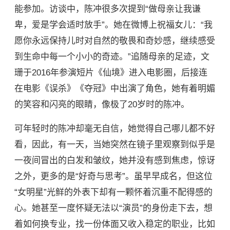
能参加。访谈中，陈冲很多次提到“做母亲让我谦
卑，爱是学会适时放手”。她在微博上祝福女儿：“我
愿你永远保持儿时对自然的敬畏和奇妙感，继续感受
到生命中每一个小小的奇迹。”追随母亲的足迹，文
珊于2016年参演短片《仙境》进入电影圈，后接连
在电影《误杀》《夺冠》中出演了角色，她有着明媚
的笑容和闪亮的眼睛，像极了20岁时的陈冲。
可年轻时的陈冲却毫无自信，她觉得自己哪儿都不好
看，因此，有一天，当她突然在镜子里观察到似乎是
一夜间冒出的白发和皱纹，她并没有感到焦虑，惊讶
之外，更多的是“好奇与思考”。虽早早成名，但这位
“女明星”光鲜的外表下却有一颗怀着沉重不配得感的
心。她甚至一度怀疑无法以“演员”的身份走下去，想
着如何换专业，找一份体面又收入稳定的职业，比如