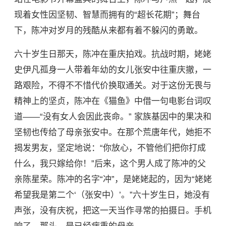
现着女性因坚韧、智慧而拥有的“超长花期”；舞台
下，陈冲对岁月的残酷从来都有着不躲闪的勇敢。
六十岁生日那天，陈冲在重庆拍戏。抗战时期，姥姥
史伊凡孤身一人带着年幼的女儿张安中往重庆撤，一
路艰险，不得不不惜代价换取通关。对于这份无畏与
精神上的坚贞，陈冲在《猫鱼》中借一句电影台词叹
道——“没有女人会因此丧命。” 家族基因中的果决和
坚韧也传给了母亲张安中。在那个荒唐年代，她拒不
揭发男友，坚定地说：“你放心，不管他们把你打成
什么，我只嫁给你！”后来，这个男人成了陈冲的父
亲陈星荣。陈冲的名字“冲”，是姥姥起的，因为“姥姥
希望我是第二个‘（张安中）’。”六十岁生日，她没有
声张，没有庆祝，把这一天当作寻常的拍摄日。手机