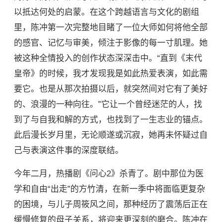
以抵达何处的启蒙。在这个跨越语言与文化的剧组
里，陈冲第一次完整地目睹了一位大师如何将他全部
的感官、记忆与审美，倾注于影像的每一寸肌理。她
被这种全情投入的创作状态深深击中。“直到《末代
皇帝》的时候，我才发现我是如此热爱表演，如此需
要它。也是从那次拍摄以后，就突然间对它有了美好
的、浪漫的一种向往。”它让一个曾经迷茫的人，找
到了与自我和解的方式，也找到了一生志业的锚点。
此后漫长岁月里，无论顺遂或沉寂，她再未怀疑过自
己与表演这件事的深度联结。
今年二月，热播剧《问心2》杀青了。剧中那位为医
学和自由“出走”的方竹清，在新一季中将面临更复杂
的困境，与儿子周筱风之间，那种经历了震荡后正在
缓慢修复的母子关系，将迎来更深刻的磨合。陈冲在