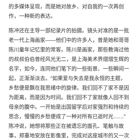
的多媒体呈现，而是她对故乡、对自我的一次再创
作，一种新的表达。
陈冲还在主导一部纪录片的拍摄。镜头对准的是一批
老一代上海画家——他们中的许多人，曾是她和哥哥
陈川童年记忆里的常客。陈川是画家，那些教诲过他
的叔叔伯伯曾经风光无二，是上海美术界熠熠生辉的
名字，如今，连同他们笔下的一些街景、一些瞬间一
起，正渐渐淡去。“如果爱与失去是我永恒的主题，
乡愁便是飘在我思绪中的旋律。我们回不了家不是因
为距离，而是因为时间。我们回不了家就像人回不到
母亲的腹中。一开始是出国留学后对家强烈和持续的
思念，慢慢的乡愁便成了一种对所有已逝时光……”
陈冲说，她想将那些正在被遗忘的面孔、笔触与故
事，郑重地安放在影像里，完成对这座城市的又一次