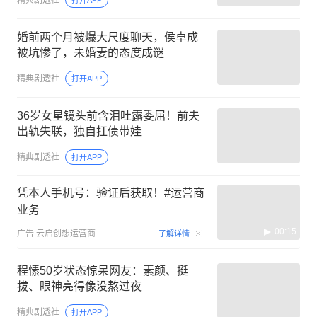
精典剧透社
打开APP
婚前两个月被爆大尺度聊天，侯卓成
被坑惨了，未婚妻的态度成谜
精典剧透社
打开APP
36岁女星镜头前含泪吐露委屈！前夫
出轨失联，独自扛债带娃
精典剧透社
打开APP
凭本人手机号：验证后获取！#运营商
业务
00:15
广告
云启创想运营商
了解详情
程愫50岁状态惊呆网友：素颜、挺
拔、眼神亮得像没熬过夜
精典剧透社
打开APP