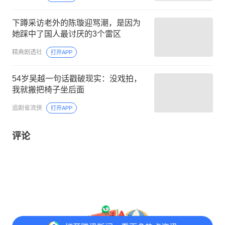
下蹲采访老外的陈璇迎骂潮，是因为
她踩中了国人最讨厌的3个雷区
精典剧透社
打开APP
54岁吴越一句话戳破现实：没戏拍，
我就搬把椅子坐后面
追剧省流侠
打开APP
评论