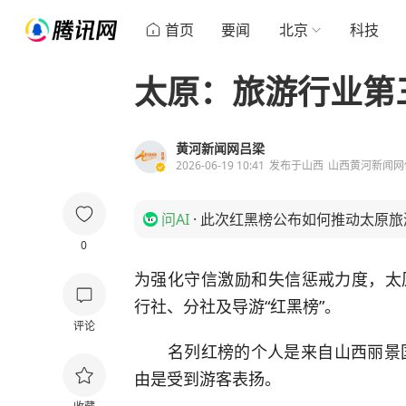
首页
要闻
北京
科技
太原：旅游行业第
黄河新闻网吕梁
2026-06-19 10:41
发布于
山西
山西黄河新闻网
问AI
·
此次红黑榜公布如何推动太原旅
0
为强化守信激励和失信惩戒力度，太原
行社、分社及导游“红黑榜”。
评论
名列红榜的个人是来自山西丽景国
由是受到游客表扬。