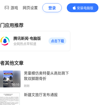
游戏
网页设置
登录
安装电脑版
内容更精彩
门应用推荐
腾讯新闻·电脑版
点击下载
全网热点早知道
者其他文章
男童模仿奥特曼从高处跳下
致双脚跟骨折
00:10
刚刚
新疆文旅厅发布通报