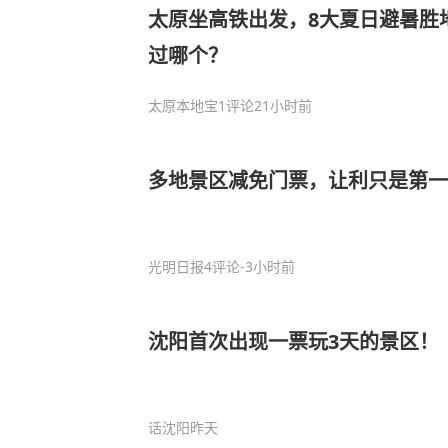
太原坐高铁出发，8大夏日避暑胜
过哪个？
太原本地宝
1评论
21小时前
多地景区减免门票，让利只是第一
光明日报
4评论
-3小时前
沈阳首次出现一票玩3天的景区！
话沈阳
昨天