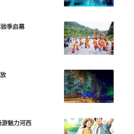
体验季启幕
放
畅游魅力河西