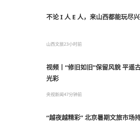
不论 I 人 E 人，来山西都能玩尽
山西文旅
23小时前
视频丨“修旧如旧”保留风貌 平遥
光彩
央视新闻
47分钟前
“越夜越精彩” 北京暑期文旅市场持