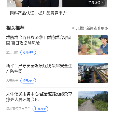
了解详情
调料产品认证，提升品牌竞争力
相关推荐
打开腾讯新闻查看更多
群防群治百日攻坚㉓丨群防群治守家
园 百日攻坚除风险
垫江日报
打开APP
新平：严守安全发展底线 筑牢安全生
产防护网
大美新平
打开APP
朱牛便民服务中心:整治道路沿线杂草
擦亮人居环境底色
洛川宣传官方平台
打开APP