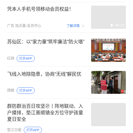
凭本人手机号领移动会员权益！
00:15
广告
加点量-会员中心
了解详情
苏仙区：以“家力量”筑牢廉洁“防火墙”
红网
打开APP
飞线入地除隐患，协商“无线”解民忧
扬眼
打开APP
群防群治百日攻坚㉗丨阵地联动、入
户摸排，垫江普顺镇全方位守护孩童
夏日安全
垫江日报
打开APP