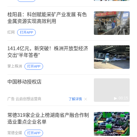
桂阳县：科创赋能采矿产业发展 有色
金属资源实现高效利用
红网
打开APP
141.4亿元，新突破！株洲开放型经济
交出“半年答卷”
掌上株洲
打开APP
中国移动授权店
00:15
广告
云启创想运营商
了解详情
常德319家企业上榜湖南省产融合作制
造业重点企业名单
常德全媒
打开APP