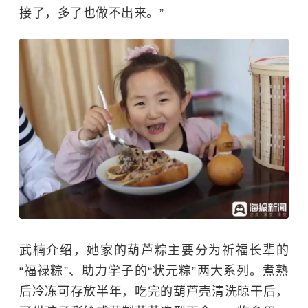
接了，多了也做不出来。”
武楠介绍，她家的葫芦粽主要分为祈福长辈的
“福禄粽”、助力学子的“状元粽”两大系列。煮熟
后冷冻可存放半年，吃完的葫芦壳清洗晾干后，