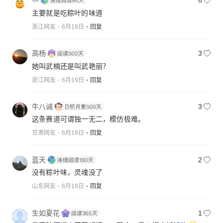
🪢
6
主要就是吃粽叶的味道
浙江网友
6月19日
回复
高杨
3
她叫武楠还是叫武艳丽？
浙江网友
6月19日
回复
牛八诫
3
这条赛道可谓独一无二，模仿极难。
甘肃网友
6月19日
回复
蓝天
2
没有粽叶味，灵魂没了
山东网友
6月19日
回复
生如夏花
1