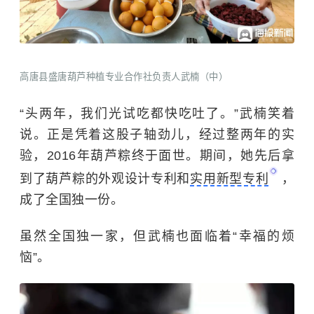
高唐县盛唐葫芦种植专业合作社负责人武楠（中）
“头两年，我们光试吃都快吃吐了。”武楠笑着
说。正是凭着这股子轴劲儿，经过整两年的实
验，2016年葫芦粽终于面世。期间，她先后拿
到了葫芦粽的外观设计专利和
实用新型专利
，
成了全国独一份。
虽然全国独一家，但武楠也面临着“幸福的烦
恼”。