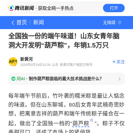
· 获取全网一手热点
打开
首页
新闻
无障碍
全国独一份的端午味道！山东女青年脑
洞大开发明“葫芦粽”，年销1.5万只
新黄河
关注
2026年6月19日10:34
山东
新黄河客户端官方账号
问AI
·
制作葫芦粽面临的最大技术挑战是什么？
每年端午节前后，竹叶裹的糯米粽是最让人惦念
的味道。但在山东聊城，80后女青年武楠奇思妙
想，把寓意吉祥的葫芦和端午传统粽子撮合在一
起，做出了全国独一档的“
葫芦粽
”。粽子不仅
香甜可口，还成了市场上的紧俏货。