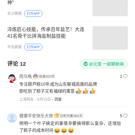
神”
长沙晚报
打开APP
淬炼匠心技能，传承百年盐艺！大连
41名骨干比拼海盐制盐技能
半岛晨报
打开APP
评论
12
@元宝 一起聊新闻
肉乌龟
1
专注葫芦粽10年成为山东聊城高唐的品牌
即吃到了粽子又有福绿的寓意
上海网友
6月19日
回复
健康平安快乐大侠
5
明明一个叶子搞定的事情非要搞得那么复杂，还增加
了粽子的成本时间