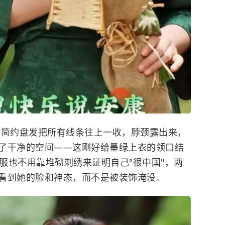
 简约盘发把所有线条往上一收，脖颈露出来，
了干净的空间——这刚好给墨绿上衣的领口结
衣服也不用靠堆砌刺绣来证明自己"很中国"，两
看到她的脸和神态，而不是被装饰淹没。