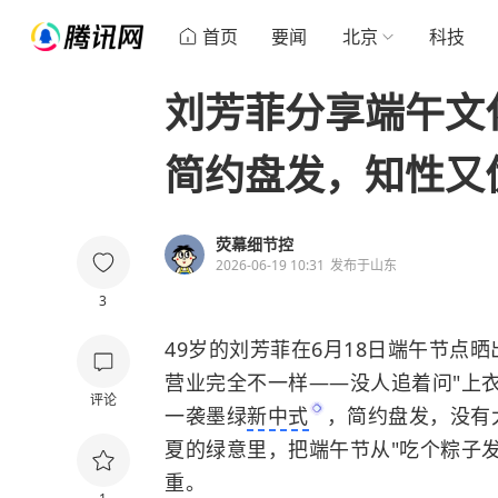
首页
要闻
北京
科技
刘芳菲分享端午文
简约盘发，知性又
荧幕细节控
2026-06-19 10:31
发布于
山东
3
49岁的刘芳菲在6月18日端午节点
营业完全不一样——没人追着问"上衣
评论
一袭墨绿
新中式
，简约盘发，没有
夏的绿意里，把端午节从"吃个粽子发
重。