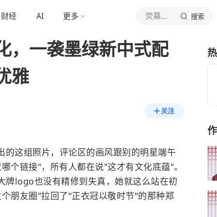
财经
AI
更多
荧幕细节控
搜索
化，一袭墨绿新中式配
热
优雅
关注
作
晒出的这组照片，评论区的画风跟别的明星端午
哪个链接"，所有人都在说"这才有文化底蕴"。
大牌logo也没有精修到失真，她就这么站在初
个朋友圈"拉回了"正衣冠以敬时节"的那种郑