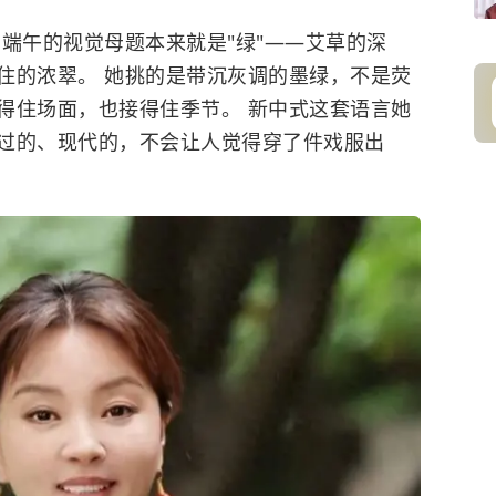
。
端午的视觉母题本来就是"绿"——艾草的深
住的浓翠。 她挑的是带沉灰调的墨绿，不是荧
得住场面，也接得住季节。 新中式这套语言她
过的、现代的，不会让人觉得穿了件戏服出