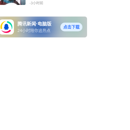
成他唯一心结
-3小时前
腾讯新闻·电脑版
点击下载
24小时陪你追热点