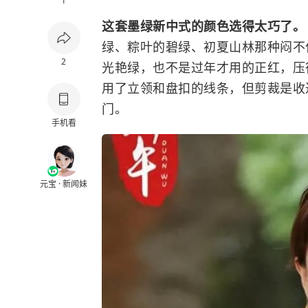
1
这套墨绿新中式的颜色选得太巧了
绿、粽叶的碧绿、初夏山林那种闷不
2
光艳绿，也不是过年才用的正红，压
用了立领和盘扣的线条，但剪裁是收
门。
手机看
元宝 · 新闻妹