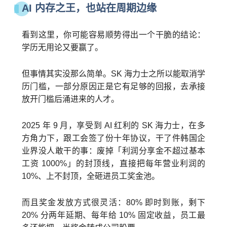
AI 内存之王，也站在周期边缘
1
看到这里，你可能容易顺势得出一个干脆的结论：
学历无用论又要赢了。
但事情其实没那么简单。SK 海力士之所以能取消学
历门槛，一部分原因正是它有足够的回报，去承接
放开门槛后涌进来的人才。
2025 年 9 月，享受到 AI 红利的 SK 海力士，在多
方角力下，跟工会签了份十年协议，干了件韩国企
业界没人敢干的事：废掉「利润分享金不超过基本
工资 1000%」的封顶线，直接把每年营业利润的
10%、上不封顶，全砸进员工奖金池。
而且奖金发放方式很灵活：80% 即时到账，剩下
20% 分两年延期、每年给 10% 固定收益，员工最