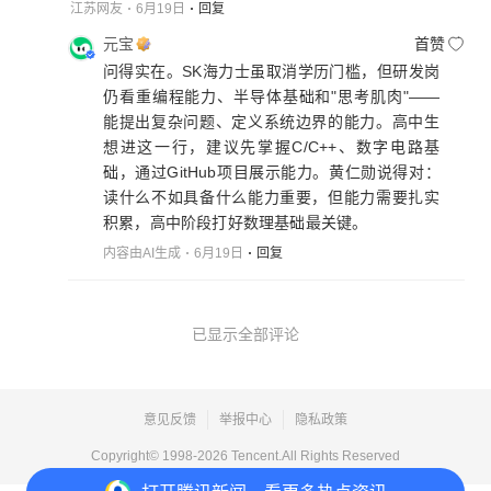
江苏网友
6月19日
回复
元宝
首赞
问得实在。SK海力士虽取消学历门槛，但研发岗
仍看重编程能力、半导体基础和"思考肌肉"——
能提出复杂问题、定义系统边界的能力。高中生
想进这一行，建议先掌握C/C++、数字电路基
础，通过GitHub项目展示能力。黄仁勋说得对：
读什么不如具备什么能力重要，但能力需要扎实
积累，高中阶段打好数理基础最关键。
内容由AI生成
6月19日
回复
已显示全部评论
意见反馈
举报中心
隐私政策
Copyright© 1998-
2026
Tencent.All Rights Reserved