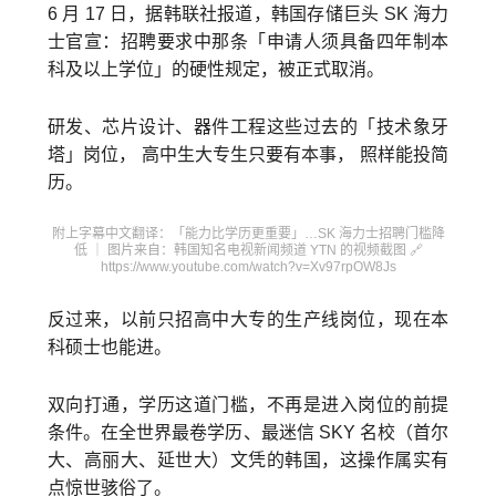
6 月 17 日，据韩联社报道，韩国存储巨头 SK 海力
士官宣：招聘要求中那条「申请人须具备四年制本
科及以上学位」的硬性规定，被正式取消。
研发、芯片设计、器件工程这些过去的「技术象牙
塔」岗位， 高中生大专生只要有本事， 照样能投简
历。
附上字幕中文翻译：「能力比学历更重要」…SK 海力士招聘门槛降
低 ｜ 图片来自：韩国知名电视新闻频道 YTN 的视频截图 🔗
https://www.youtube.com/watch?v=Xv97rpOW8Js
反过来，以前只招高中大专的生产线岗位，现在本
科硕士也能进。
双向打通，学历这道门槛，不再是进入岗位的前提
条件。在全世界最卷学历、最迷信 SKY 名校（首尔
大、高丽大、延世大）文凭的韩国，这操作属实有
点惊世骇俗了。