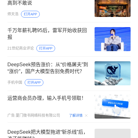
高到不敢说
师天浩
打开APP
千万年薪礼聘95后，雷军开始收获回
报
21世纪商业评论
打开APP
DeepSeek预告涨价：从“价格屠夫”到
“涨价”，国产大模型告别免费时代？
手机中国
打开APP
运营商会员办理，输入手机号领取！
00:15
广告
厦门微书网络科技有限公司
了解详情
DeepSeek把大模型拖进“斩杀线”后，