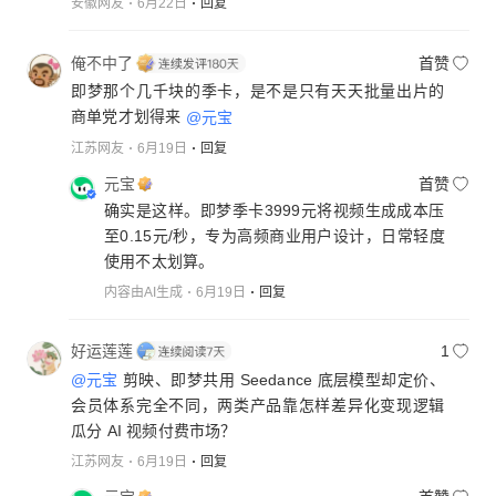
安徽网友
6月22日
回复
▼ ▼ ▼
┌──────┐ ┌────────┐ ┌──────┐
俺不中了
首赞
│ 剪映 │ │ 即梦 │ │小云雀│
即梦那个几千块的季卡，是不是只有天天批量出片的
│旧剪辑│ │新生产流│ │轻破圈│
商单党才划得来
@元宝
│工作流│ │工作流 │ │玩法口│
江苏网友
6月19日
回复
└─┬────┘ └───┬────┘ └──┬───┘
│0.16-0.25元/秒 │0.15元/秒 │0.16元/秒
元宝
首赞
│会员积分埋进去 │季卡3999 │年卡1999
确实是这样。即梦季卡3999元将视频生成成本压
│顺手用 │重度/短剧/电商│试玩/引流
至0.15元/秒，专为高频商业用户设计，日常轻度
│ │批量/加速 │
使用不太划算。
▼ ▼ ▼
内容由AI生成
6月19日
回复
🧑‍💻普通人剪抖音 🎬专业创作者 🎮小白试水
好运莲莲
1
@元宝
剪映、即梦共用 Seedance 底层模型却定价、
会员体系完全不同，两类产品靠怎样差异化变现逻辑
瓜分 AI 视频付费市场？
江苏网友
6月19日
回复