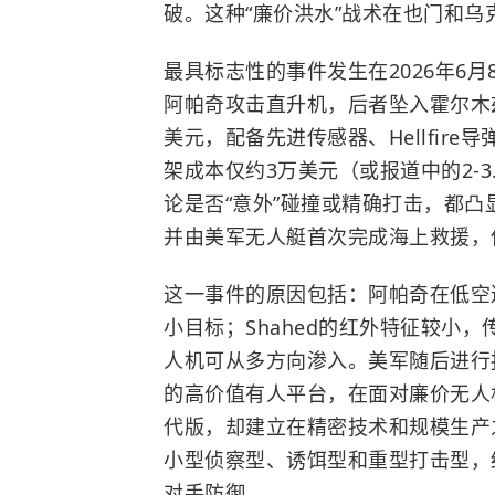
破。这种“廉价洪水”战术在也门和乌
最具标志性的事件发生在2026年6月8
阿帕奇攻击直升机，后者坠入
霍尔木
美元，配备先进传感器、Hellfir
架成本仅约3万美元（或报道中的2-
论是否“意外”碰撞或精确打击，都
并由美军无人艇首次完成海上救援，
这一事件的原因包括：阿帕奇在低空
小目标；Shahed的红外特征较小
人机可从多方向渗入。美军随后进行
的高价值有人平台，在面对廉价无人
代版，却建立在精密技术和规模生产
小型侦察型、诱饵型和重型打击型，
对手防御。