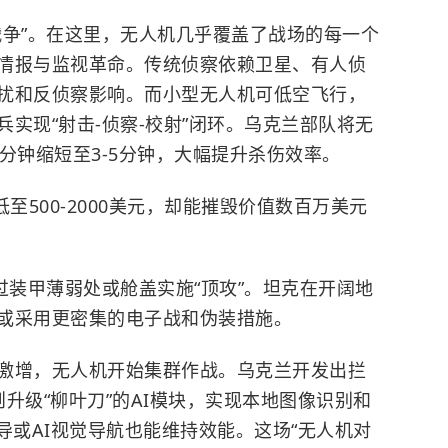
战争”。在这里，无人机几乎覆盖了战场的每一个
情报与监视革命。传统侦察依赖卫星、有人侦
扰和反侦察影响。而小型无人机可低空飞行，
实现“射击-侦察-校射”闭环。乌克兰部队将无
分钟缩短至3-5分钟，大幅提升杀伤效率。
至500-2000美元，却能摧毁价值数百万美元
过装甲薄弱处或舱盖实施“顶攻”。坦克在开阔地
或采用更密集的电子战和伪装措施。
激增，无人机开始集群作战。乌克兰开发出拦
则升级“柳叶刀”的AI模块，实现本地图像识别和
导或AI视觉导航也能维持效能。这场“无人机对