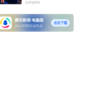
政党
26评论
昨天
腾讯新闻·电脑版
点击下载
24小时陪你追热点