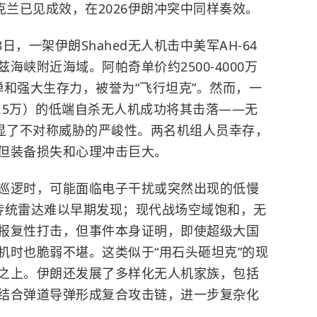
克兰已见成效，在2026伊朗冲突中同样奏效。
日，一架伊朗Shahed无人机击中美军AH-64
兹海峡
附近海域。阿帕奇单价约2500-4000万
e导弹和强大生存力，被誉为“飞行坦克”。然而，一
3.5万）的低端自杀无人机成功将其击落——无
凸显了不对称威胁的严峻性。两名机组人员幸存，
但装备损失和心理冲击巨大。
巡逻时，可能面临电子干扰或突然出现的低慢
，传统雷达难以早期发现；现代战场空域饱和，无
报复性打击，但事件本身证明，即使超级大国
机时也脆弱不堪。这类似于“用石头砸坦克”的现
之上。伊朗还发展了多样化无人机家族，包括
结合弹道导弹形成复合攻击链，进一步复杂化