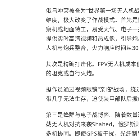
俄乌冲突被誉为“世界第一场无人机
维度，极大改变了作战模式。首先是
察机或地面特工，易受天气、电子干
提供实时高清视频和热成像，引导炮兵
人机与炮兵整合，火力响应时间从30
其次是精确打击化。FPV无人机成本低
的坦克或
自行火炮
。
操作员通过视频眼镜“亲临”战场，绕
带几乎无法生存，迫使装甲部队后撤
第三是蜂群与电子战博弈。随着数量
截无人机对抗来袭Shahed，俄罗斯
多机协同。即使
GPS
被干扰，光纤制