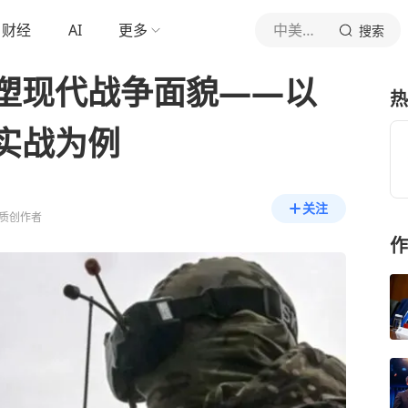
财经
AI
更多
中美学者智库周方舟
搜索
塑现代战争面貌——以
热
实战为例
关注
质创作者
作