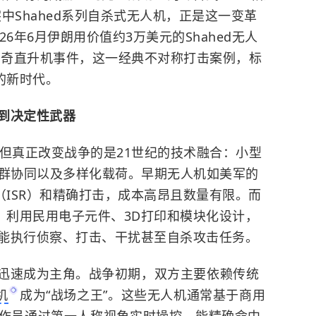
中Shahed系列自杀式无人机，正是这一变革
6年6月伊朗用价值约3万美元的Shahed无人
阿帕奇直升机事件，这一经典不对称打击案例，标
的新时代。
到决定性武器
，但真正改变战争的是21世纪的技术融合：小型
蜂群协同以及多样化载荷。早期无人机如美军的
（ISR）和精确打击，成本高昂且数量有限。而
，利用民用电子元件、
3D打印
和模块化设计，
能执行侦察、打击、干扰甚至自杀攻击任务。
迅速成为主角。
战争初期，双方主要依赖传统
机
成为“战场之王”。这些无人机通常基于商用
作员通过第一人称视角实时操控，能精确命中