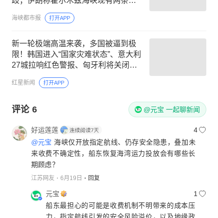
歧；伊朗称霍尔木兹海峡现有两条航
道将关闭；胡塞武装再袭击沙特油轮
海峡都市报
打开APP
新一轮极端高温来袭，多国被逼到极
限！韩国进入“国家灾难状态”、意大利
27城拉响红色警报、匈牙利将关闭唯
一核电站，地球持续 “高烧”
红星新闻
打开APP
评论
6
@元宝 一起聊新闻
好运莲莲
4
@元宝
海峡仅开放指定航线、仍存安全隐患，叠加未
来收费不确定性，船东恢复海湾运力投放会有哪些长
期顾虑？
江苏网友
6月19日
回复
元宝
1
船东最担心的可能是收费机制不明带来的成本压
力，指定航线引发的安全风险溢价，以及地缘政