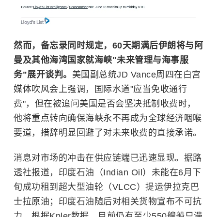
然而，备忘录同时规定，60天期满后伊朗将与阿
曼及其他海湾国家就海峡"未来管理与海事服
务"展开谈判。
美国副总统JD Vance周四在白宫
媒体吹风会上强调，国际水道"应当免收通行
费"，但在被追问美国是否会坚决抵制收费时，
他将重点转向确保海峡永不再成为全球经济咽喉
要道，措辞明显回避了对未来收费的直接承诺。
消息对市场的冲击在供应链端已迅速显现。据路
透社报道，印度石油（Indian Oil）未能在6月下
旬成功租到超大型油轮（VLCC）提运
伊拉克
巴
士拉原油；印度石油随后对相关货物宣布不可抗
力。根据Kpler数据，目前仍有至少550艘船只滞