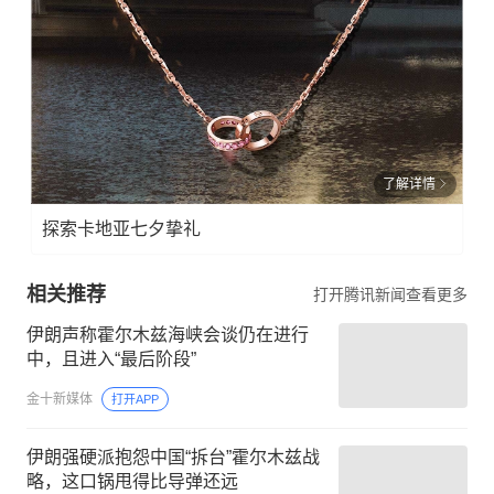
了解详情
探索卡地亚七夕挚礼
相关推荐
打开腾讯新闻查看更多
伊朗声称霍尔木兹海峡会谈仍在进行
中，且进入“最后阶段”
金十新媒体
打开APP
伊朗强硬派抱怨中国“拆台”霍尔木兹战
略，这口锅甩得比导弹还远