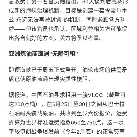
意收费；另一名官员则指出，60天谈判后或将形
成新的海峡治理机制，目标是创建一套令霍尔木
兹"永远无法再被封锁"的机制，同时兼顾各方利
益——但该官员也承认，区域利益相关方可能提
出各自偏好的方案，美方将予以考量。
亚洲炼油商遭遇"无船可租"
即便海峡已于周五正式重开，油轮市场的供需矛
盾已使原油流通出现实质性梗阻。
据报道，中国石油寻求租用一艘VLCC（载重可
达200万桶），在6月25日至30日之间从巴士拉
石油码头装载原油，共收到至少六份报价，运费
折算为世界标准运费指数650至750点。这一水
平较伊朗战争爆发前（今年2月底）的正常费率