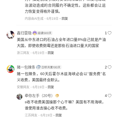
治波动造成的合同履约不确定性。这些都会让运
力恢复变得格外谨慎。
内容由AI生成
6月19日
回复
鑫归雲隐
1
美国从中东进口的石油占全年进口量8%自己就是产油
大国，即使收费倒霉还是那些石油进口量大的国家
浙江网友
6月19日
回复
赌一包辣条
2
赌一包辣条，60天后霍尔木兹海峡必会以“服务费”名
义收费，美国最终会默认。
安徽网友
6月19日
回复
牵你左手（20号）
4
s收不收费美国操那个心干嘛？美国有不用海峡，
谁使用谁去操心收不收费。
江苏网友
6月19日
回复