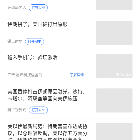
环球局内人
打开APP
伊朗拼了，美国被打出原形
锐见时局
打开APP
输入手机号：验证激活
00:15
广告
易泽科技运营商
了解详情
美国暂停打击伊朗原因曝光，沙特、
卡塔尔、阿联酋等国向美伊施压
科工视界观
打开APP
美以伊最新局势：特朗普宣布达成协
议，以总理唱反调，美以存五方面分