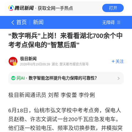
· 获取全网一手热点
打开
首页
新闻
无障碍
“数字哨兵”上岗！来看看湖北700余个中
考考点保电的“智慧后盾”
极目新闻
关注
2026年6月19日09:39
湖北
楚天都市报官方账号
问AI
·
数字智能怎样提升电力保障的可靠性？
极目新闻通讯员 刘帮 李俊蕾 李伶俐
6月18日，仙桃市弘文学校中考考点旁，保电人
员赵稳、许志文调试一台200千瓦应急发电车。
他们逐一校验电压、频率及切换参数，并模拟突