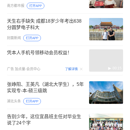
南方都市报
打开APP
天生右手缺失 成都18岁少年考出638
分圆梦电子科大
封面新闻
打开APP
凭本人手机号领移动会员权益！
00:15
广告
加点量-会员中心
了解详情
张峥阳、王英凡（湖北大学生），5年
实现专-本-硕三级跳
湖北头条
打开APP
告别少年，这位宜昌班主任对毕业生
说了24个字