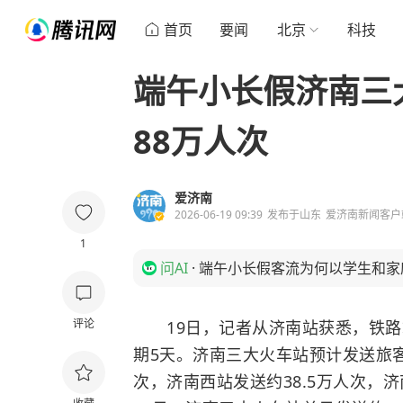
首页
要闻
北京
科技
端午小长假济南三
88万人次
爱济南
2026-06-19 09:39
发布于
山东
爱济南新闻客户
1
问AI
·
端午小长假客流为何以学生和家
评论
19日，记者从济南站获悉，铁路端
期5天。济南三大火车站预计发送旅客
次，济南西站发送约38.5万人次，