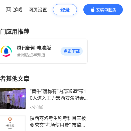
游戏
网页设置
登录
安装电脑版
内容更精彩
门应用推荐
腾讯新闻·电脑版
点击下载
全网热点早知道
者其他文章
“黄牛”谎称有“内部通道”带1
0人进入王力宏西安演唱会
现场，实则撬围挡、躲死
-7小时前
角、暗地潜入，西安警方：
张某被拘留8日并罚款
陕西商洛考生称考科目三被
要求交“考场使用费” 市监