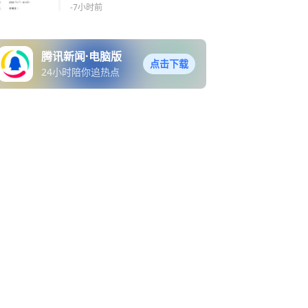
局：正在核查
-7小时前
腾讯新闻·电脑版
点击下载
24小时陪你追热点