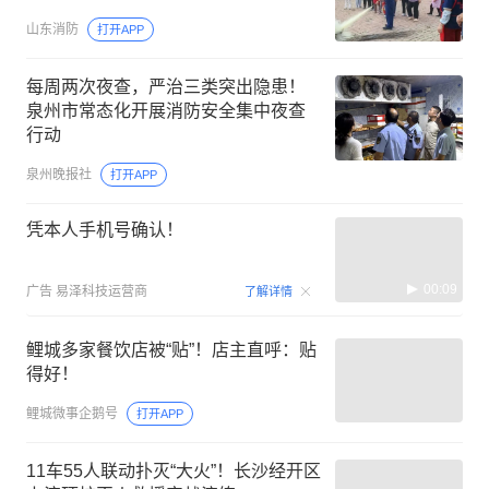
山东消防
打开APP
每周两次夜查，严治三类突出隐患！
泉州市常态化开展消防安全集中夜查
行动
泉州晚报社
打开APP
凭本人手机号确认！
00:09
广告
易泽科技运营商
了解详情
鲤城多家餐饮店被“贴”！店主直呼：贴
得好！
鲤城微事企鹅号
打开APP
11车55人联动扑灭“大火”！长沙经开区