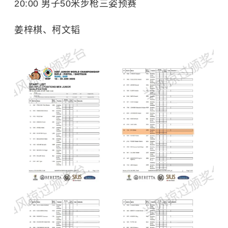
20:00 男子50米步枪三姿预赛
姜梓棋、柯文韬