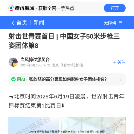
· 获取全网一手热点
打开
首页
新闻
无障碍
射击世青赛首日 | 中国女子50米步枪三
姿团体第8
当风掠过颁奖台
关注
2026年6月19日09:31
北京
体育领域创作者
问AI
·
张欣喆的高分表现如何影响女子团体排名？
🔫北京时间2026年6月19日凌晨，世界射击青年
锦标赛结束第1比赛日⬇️