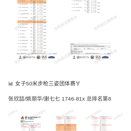
📊 女子50米步枪三姿团体赛🏅
张欣喆/姚丽华/谢七七 1746-81x 总排名第8