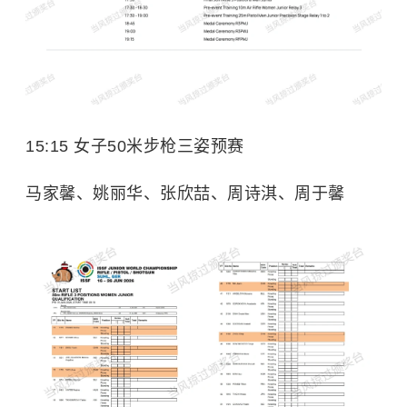
15:15 女子50米步枪三姿预赛
马家馨、姚丽华、张欣喆、周诗淇、周于馨