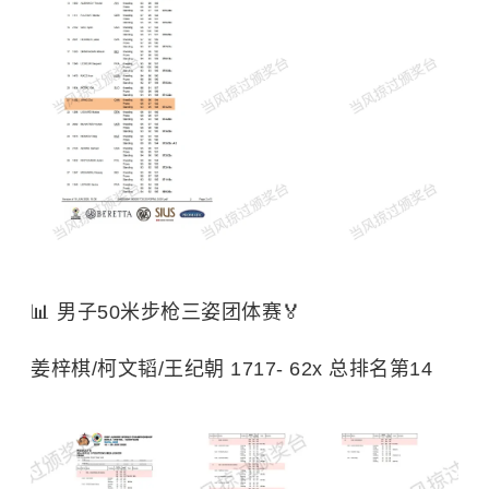
📊 男子50米步枪三姿团体赛🏅
姜梓棋/柯文韬/王纪朝 1717- 62x 总排名第14