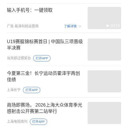
输入手机号：一键领取
00:15
广告
易泽科技运营商
了解详情
U19赛艇锦标赛首日 | 中国队三项晋级
半决赛
当风掠过颁奖台
打开APP
今夏第三金！长宁运动员霍泽宇再创
佳绩
上海长宁
打开APP
商场即赛场， 2026上海大众体育季光
感射击公开赛第二站举行
上海电视周刊
打开APP