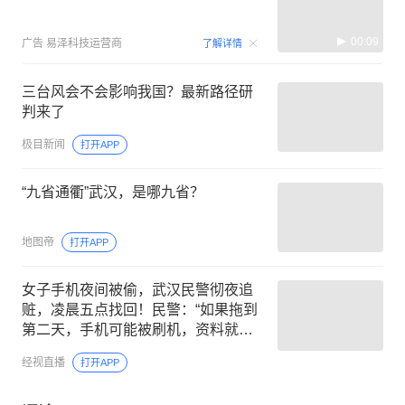
00:09
广告
易泽科技运营商
了解详情
三台风会不会影响我国？最新路径研
判来了
极目新闻
打开APP
“九省通衢”武汉，是哪九省？
地图帝
打开APP
女子手机夜间被偷，武汉民警彻夜追
赃，凌晨五点找回！民警：“如果拖到
第二天，手机可能被刷机，资料就没
有了”
经视直播
打开APP