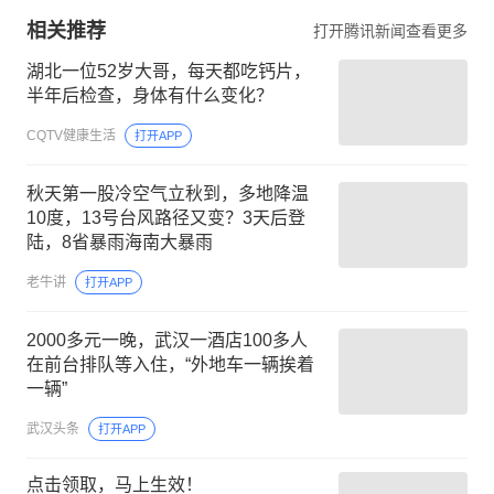
相关推荐
打开腾讯新闻查看更多
湖北一位52岁大哥，每天都吃钙片，
半年后检查，身体有什么变化？
CQTV健康生活
打开APP
秋天第一股冷空气立秋到，多地降温
10度，13号台风路径又变？3天后登
陆，8省暴雨海南大暴雨
老牛讲
打开APP
2000多元一晚，武汉一酒店100多人
在前台排队等入住，“外地车一辆挨着
一辆”
武汉头条
打开APP
点击领取，马上生效！