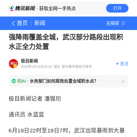
· 获取全网一手热点
打开
首页
新闻
无障碍
强降雨覆盖全城，武汉部分路段出现积
水正全力处置
极目新闻
关注
2026年6月19日09:29
湖北
楚天都市报官方账号
问AI
·
水务部门如何高效处置全域积水点？
极目新闻记者 潘锡珩
通讯员 水蓝蓝
6月18日22时至19日7时，武汉出现暴雨到大暴