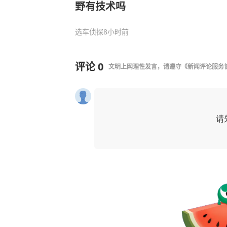
野有技术吗
选车侦探
8小时前
评论
0
文明上网理性发言，请遵守
《新闻评论服务
请