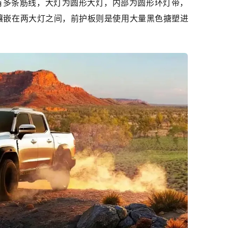
有多条筋线，大灯为圆形大灯，内部为圆形环灯带，
标识镶嵌在两大灯之间，前护板则是使用大量黑色搪塑进