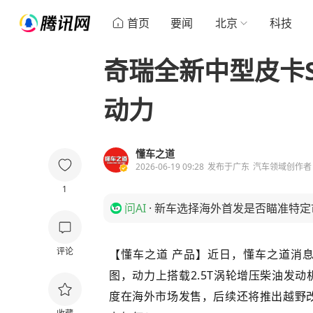
首页
要闻
北京
科技
奇瑞全新中型皮卡S
动力
懂车之道
2026-06-19 09:28
发布于
广东
汽车领域创作者
1
问AI
·
新车选择海外首发是否瞄准特定
评论
【懂车之道 产品】近日，懂车之道消
图，动力上搭载2.5T涡轮增压柴油发动
度在海外市场发售，后续还将推出越野