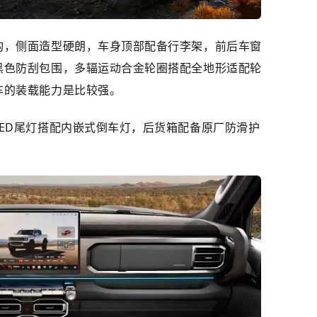
构，侧面造型硬朗，车身顶部配备行李架，前后车窗
黑色防刮包围，多辐运动合金轮圈搭配全地形适配轮
车的装载能力是比较强。
ED尾灯搭配内嵌式倒车灯，后货箱配备原厂防滑护