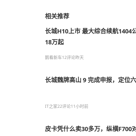
相关推荐
长城H10上市 最大综合续航1404
18万起
鹅看新车
12评论
昨天
长城魏牌高山 9 完成申报，定位六
IT之家
22评论
11小时前
皮卡凭什么卖30多万，纵横F700