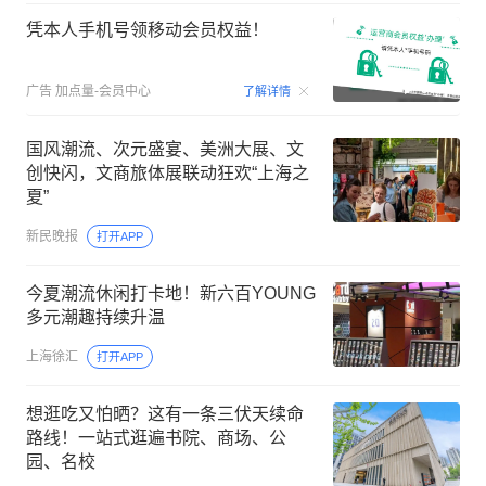
凭本人手机号领移动会员权益！
00:15
广告
加点量-会员中心
了解详情
国风潮流、次元盛宴、美洲大展、文
创快闪，文商旅体展联动狂欢“上海之
夏”
新民晚报
打开APP
今夏潮流休闲打卡地！新六百YOUNG
多元潮趣持续升温
上海徐汇
打开APP
想逛吃又怕晒？这有一条三伏天续命
路线！一站式逛遍书院、商场、公
园、名校