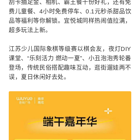
刮卡抽足金、相机、霸王餐千份好礼，还有免
费儿童餐、4小时免费停车、0.1元秒杀甜品饮
品等福利等你解锁。宜悦城同样热闹值拉满，
超多玩法上新。
江苏少儿国际象棋等级赛以棋会友，夜灯DIY
课堂、“乐刻活力 燃动一夏”、小丑泡泡秀轮番
登场，传统民俗搭配趣味互动，逛街遛娃两不
误，夏日休闲好去处。