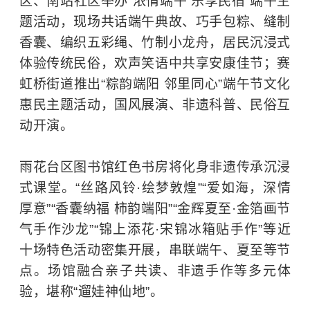
区、南站社区举办“浓情端午 乐享民宿”端午主
题活动，现场共话端午典故、巧手包粽、缝制
香囊、编织五彩绳、竹制小龙舟，居民沉浸式
体验传统民俗，欢声笑语中共享安康佳节；赛
虹桥街道推出“粽韵端阳 邻里同心”端午节文化
惠民主题活动，国风展演、非遗科普、民俗互
动开演。
雨花台区图书馆红色书房将化身非遗传承沉浸
式课堂。“丝路风铃·绘梦敦煌”“爱如海，深情
厚意”“香囊纳福 柿韵端阳”“金辉夏至·金箔画节
气手作沙龙”“锦上添花·宋锦冰箱贴手作”等近
十场特色活动密集开展，串联端午、夏至等节
点。场馆融合亲子共读、非遗手作等多元体
验，堪称“遛娃神仙地”。