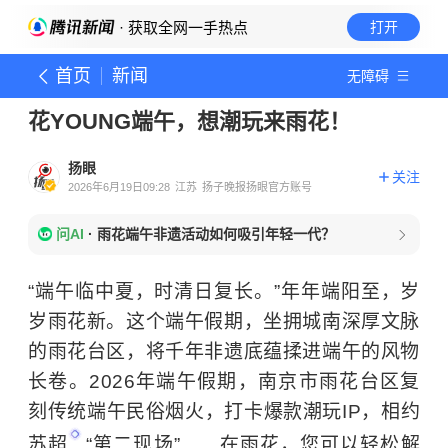
· 获取全网一手热点
打开
首页
新闻
无障碍
花YOUNG端午，想潮玩来雨花！
扬眼
关注
2026年6月19日09:28
江苏
扬子晚报扬眼官方账号
问AI
·
雨花端午非遗活动如何吸引年轻一代？
“端午临中夏，时清日复长。”年年端阳至，岁
岁雨花新。这个端午假期，坐拥城南深厚文脉
的雨花台区，将千年非遗底蕴揉进端午的风物
长卷。2026年端午假期，南京市雨花台区复
刻传统端午民俗烟火，打卡爆款潮玩IP，相约
苏超
“第二现场”……在雨花，您可以轻松解