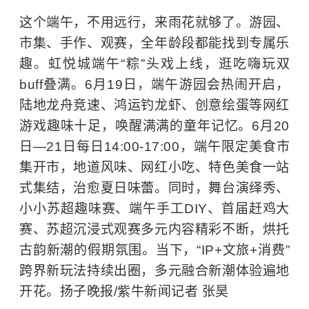
这个端午，不用远行，来雨花就够了。游园、
市集、手作、观赛，全年龄段都能找到专属乐
趣。虹悦城端午“粽”头戏上线，逛吃嗨玩双
buff叠满。6月19日，端午游园会热闹开启，
陆地龙舟竞速、鸿运钓龙虾、创意绘蛋等网红
游戏趣味十足，唤醒满满的童年记忆。6月20
日—21日每日14:00-17:00，端午限定美食市
集开市，地道风味、网红小吃、特色美食一站
式集结，治愈夏日味蕾。同时，舞台演绎秀、
小小苏超趣味赛、端午手工DIY、首届赶鸡大
赛、苏超沉浸式观赛多元内容精彩不断，烘托
古韵新潮的假期氛围。当下，“IP+文旅+消费”
跨界新玩法持续出圈，多元融合新潮体验遍地
开花。扬子晚报/紫牛新闻记者 张昊