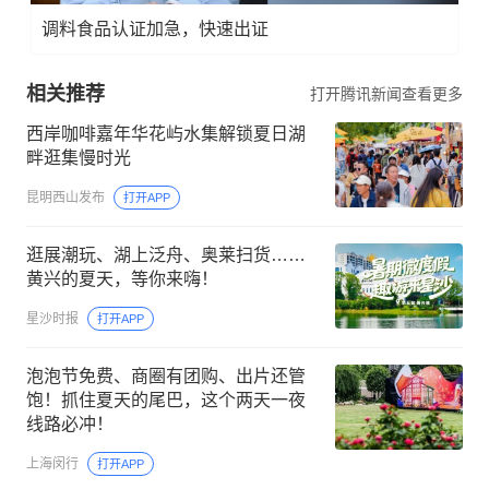
调料食品认证加急，快速出证
相关推荐
打开腾讯新闻查看更多
西岸咖啡嘉年华花屿水集解锁夏日湖
畔逛集慢时光
昆明西山发布
打开APP
逛展潮玩、湖上泛舟、奥莱扫货……
黄兴的夏天，等你来嗨！
星沙时报
打开APP
泡泡节免费、商圈有团购、出片还管
饱！抓住夏天的尾巴，这个两天一夜
线路必冲！
上海闵行
打开APP