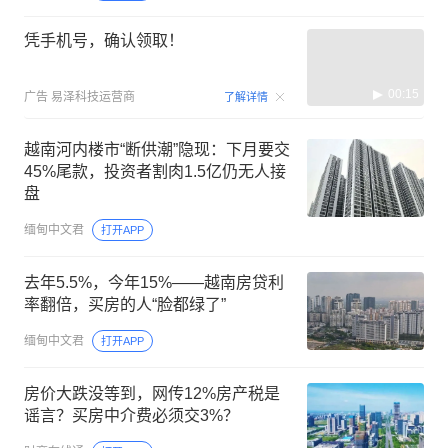
凭手机号，确认领取！
00:15
广告
易泽科技运营商
了解详情
越南河内楼市“断供潮”隐现：下月要交
45%尾款，投资者割肉1.5亿仍无人接
盘
缅甸中文君
打开APP
去年5.5%，今年15%——越南房贷利
率翻倍，买房的人“脸都绿了”
缅甸中文君
打开APP
房价大跌没等到，网传12%房产税是
谣言？买房中介费必须交3%？