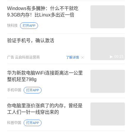
Windows有多臃肿：什么不干就吃
9.3GB内存！比Linux多出近一倍
快科技
打开APP
验证手机号，确认激活
00:15
广告
云启科技运营商
了解详情
华为新款电脑WiFi连接距离达一公里
整机轻至798g
手机中国
打开APP
你电脑里涨价涨疯了的内存，曾经是
工人们一针一线穿出来的
科普中国
打开APP