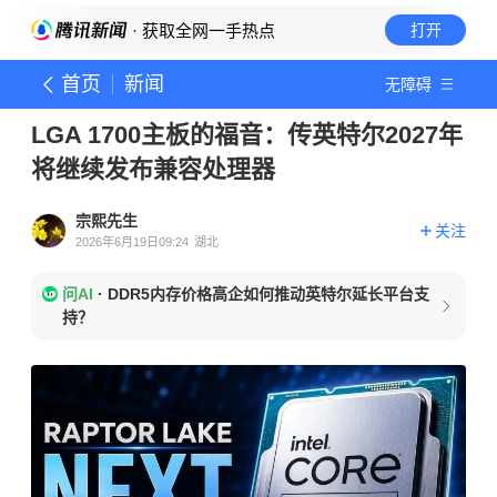
· 获取全网一手热点
打开
首页
新闻
无障碍
LGA 1700主板的福音：传英特尔2027年
将继续发布兼容处理器
宗熙先生
关注
2026年6月19日09:24
湖北
问AI
·
DDR5内存价格高企如何推动英特尔延长平台支
持？