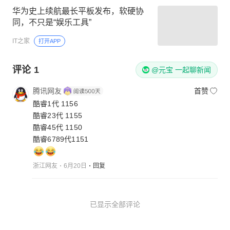
华为史上续航最长平板发布，软硬协
同，不只是“娱乐工具”
IT之家
打开APP
评论
1
@元宝 一起聊新闻
腾讯网友
首赞
酷睿1代 1156
酷睿23代 1155
酷睿45代 1150
浙江网友
6月20日
回复
已显示全部评论