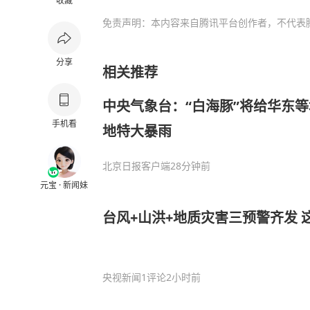
收藏
免责声明：本内容来自腾讯平台创作者，不代表
分享
相关推荐
中央气象台：“白海豚”将给华东
手机看
地特大暴雨
北京日报客户端
28分钟前
元宝 · 新闻妹
台风+山洪+地质灾害三预警齐发 
央视新闻
1评论
2小时前