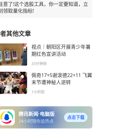
注意了!这个选股工具，你一定要知道，立
刻领取量化指标!
者其他文章
视点｜朝阳区开展青少年暑
期红色宣讲活动
33分钟前
佩奇17+5谢泼德22+11 飞翼
末节遭神秘人逆转
1小时前
腾讯新闻·电脑版
点击下载
24小时陪你追热点