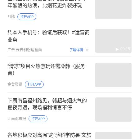
年酝酿的热浪，比烟花更炸裂好玩
阿陆
打开APP
凭本人手机号：验证后获取！#运营商
业务
00:15
广告
云启创想运营商
了解详情
“清凉”项目火热游玩还需冷静（服务
窗）
金台资讯
打开APP
下周南昌福州路见，赣超与烟火气的
夏夜奇遇，现场福利惊喜不停
江南都市报
打开APP
各地积极应对高温“烤”验科学防暑 文旅