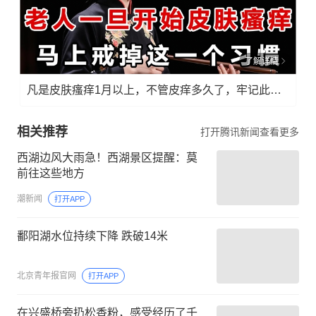
了解详情
凡是皮肤瘙痒1月以上，不管皮痒多久了，牢记此法，快！准！狠！
相关推荐
打开腾讯新闻查看更多
西湖边风大雨急！西湖景区提醒：莫
前往这些地方
潮新闻
打开APP
鄱阳湖水位持续下降 跌破14米
北京青年报官网
打开APP
在兴盛桥旁扔松香粉，感受经历了千