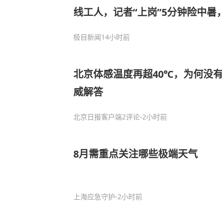
线工人，记者“上岗”5分钟险中
硬扛8小时
极目新闻
14小时前
北京体感温度再超40℃，为何没
威解答
北京日报客户端
2评论
-2小时前
8月需重点关注哪些极端天气
上海应急守护
-2小时前