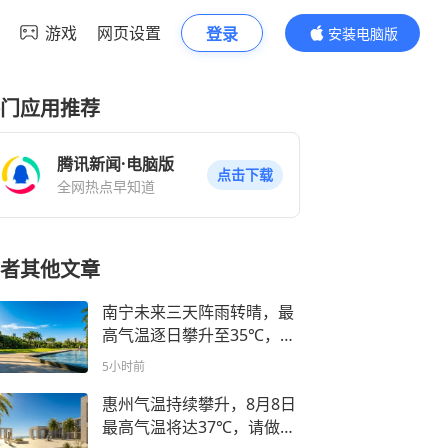
游戏
网页设置
登录
安装电脑版
内容更精彩
门应用推荐
腾讯新闻·电脑版
点击下载
全网热点早知道
者其他文章
南宁未来三天阵雨转晴，最
高气温逐日攀升至35℃，请
做好防暑降温准备！
5小时前
惠州气温持续攀升，8月8日
最高气温将达37℃，请做好