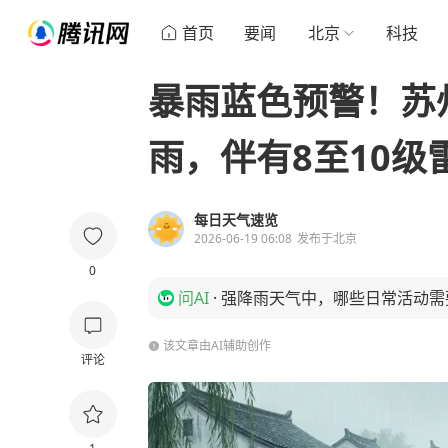
首页
要闻
北京
科技
暴雨蓝色预警！苏
雨，伴有8至10级
每日天气速览
2026-06-19 06:08
发布于
北京
0
问AI
·
强降雨天气中，哪些日常活动需
该文章由AI辅助创作
评论