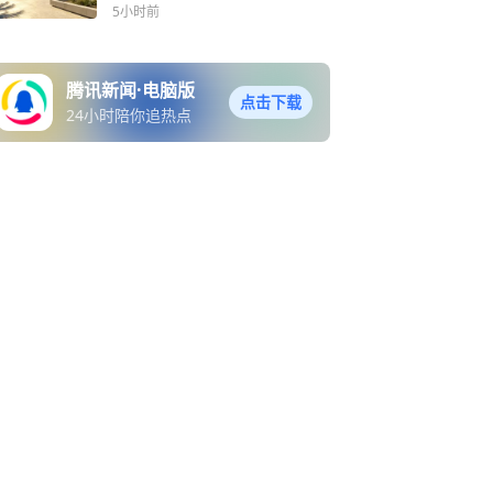
防暑降温工作！
5小时前
腾讯新闻·电脑版
点击下载
24小时陪你追热点