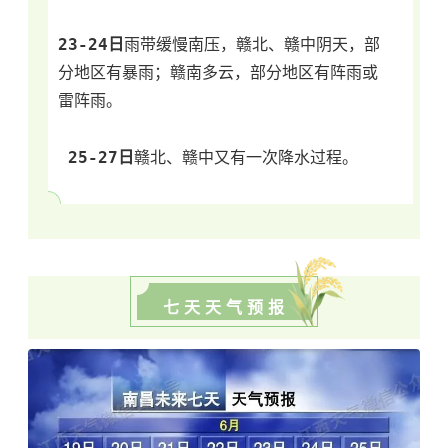
23-24日
雨带缓慢南压，赣北、赣中阴天，部
分地区有暴雨；赣南多云，部分地区有阵雨或
雷阵雨。
25-27日
赣北、赣中又有一次降水过程。
七 天 天 气 预 报