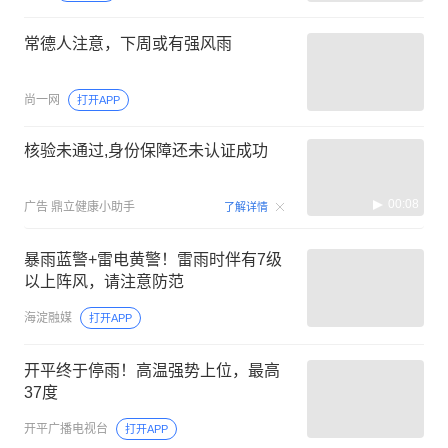
常德人注意，下周或有强风雨
尚一网
打开APP
核验未通过,身份保障还未认证成功
00:08
广告
鼎立健康小助手
了解详情
暴雨蓝警+雷电黄警！雷雨时伴有7级
以上阵风，请注意防范
海淀融媒
打开APP
开平终于停雨！高温强势上位，最高
37度
开平广播电视台
打开APP