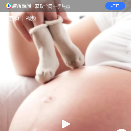
· 获取全网一手热点
打开
首页
视频
无障碍