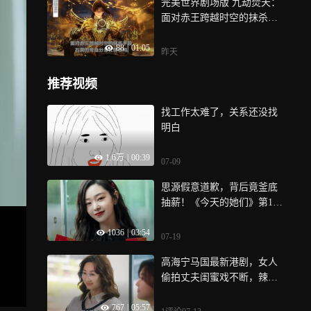
完美世界剧场版 九劫焚天：
面对赤王跨越时空的抹杀手
段，石昊的帝血分身扛得住
88
|
01:05
吗
昨天
推荐视频
找工作太难了，关系还没找
明白
1.6万
|
00:39
07-09
思源假意道歉，背后竟釜底
抽薪！《今天的她们》第11
集
1036
|
03:54
07-19
高海宁马国最新港剧，女人
偷拍丈夫闺蜜戏不断，辣姜
哥出场！《夫妻的博弈》
767
|
05:57