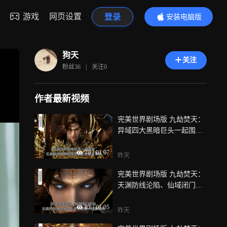
游戏
网页设置
登录
安装电脑版
内容更精彩
狗天
关注
粉丝
36
|
关注
0
作者最新视频
完美世界剧场版 九劫焚天：
异域四大黑暗巨头一起围
攻，石昊和柳神师徒是怎样
70
|
01:07
配合活下来的
昨天
完美世界剧场版 九劫焚天：
天渊防线沦陷、仙域闭门不
出，石昊的分身会成为九天
83
|
01:05
十地唯一的援军吗
昨天