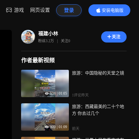
游戏
网页设置
登录
安装电脑版
内容更精彩
福建小林
关注
粉丝
3.2万
|
关注
0
作者最新视频
旅游：中国隐秘的天堂之镜
534
|
01:05
1评论
昨天
旅游：西藏最美的二十个地
方 你去过几个
909
|
01:09
前天