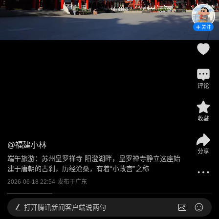
关注
评论
收藏
@
福建小林
分享
端午旅游：苏州皇罗禅寺 阳澄湖畔，皇罗禅寺静立这座始
建于唐朝的古刹，历经沧桑，有着“小故宫”之称
2026-06-18 22:54
发布于
广东
打开
腾讯新闻客户端说两句