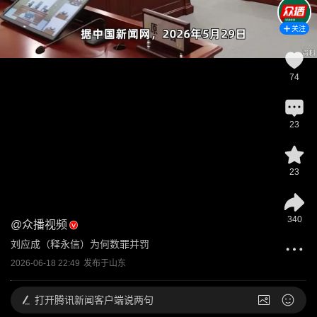
关注
74
23
23
340
@
众播视频
刘应成（释永信）为何数罪并罚
2026-06-18 22:49
发布于
山东
打开
腾讯新闻客户端说两句