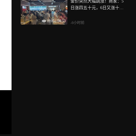
金价突然大幅跳涨！商家：5
日涨四五十元，6日又涨十元
左右，消费者买涨不买跌
1195
|
00:53
-6小时前