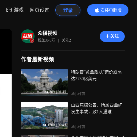
游戏
网页设置
登录
安装电脑版
内容更精彩
众播视频
关注
粉丝
36.8万
|
关注
2
作者最新视频
特朗普“黄金舰队”造价或高
达2750亿美元
769
|
01:15
-6小时前
山西焦煤公告：所属西曲矿
发生事故，致1人遇难
1760
|
00:43
-6小时前