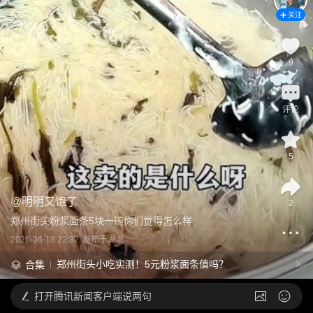
关注
9
评论
5
@
明明又饱了
2
郑州街头粉浆面条5块一碗你们觉得怎么样
2026-06-18 22:32
发布于
湖北
郑州街头小吃实测！5元粉浆面条值吗？
合集
打开
腾讯新闻客户端说两句