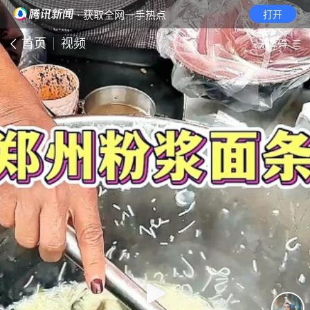
· 获取全网一手热点
打开
首页
视频
无障碍