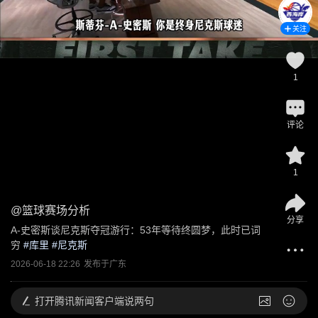
关注
1
评论
1
@
篮球赛场分析
分享
A-史密斯谈尼克斯夺冠游行：53年等待终圆梦，此时已词
穷
 #
库里
 #
尼克斯
2026-06-18 22:26
发布于
广东
打开
腾讯新闻客户端说两句