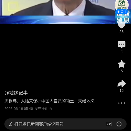
关注
36
4
5
15
@
地缘记事
周锡玮：大陆来保护中国人自己的领土，天经地义
2026-06-19 05:40
发布于
山西
打开
腾讯新闻客户端说两句