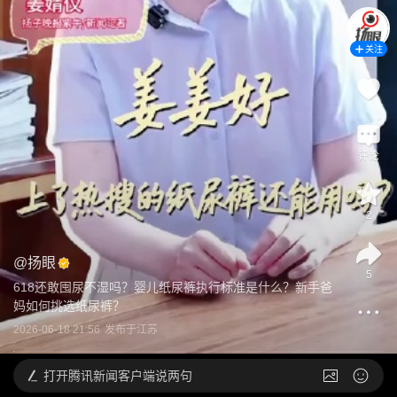
关注
评论
2
@
扬眼
5
618还敢囤尿不湿吗？婴儿纸尿裤执行标准是什么？新手爸
妈如何挑选纸尿裤？
2026-06-18 21:56
发布于
江苏
打开
腾讯新闻客户端说两句