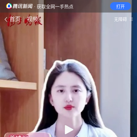
· 获取全网一手热点
打开
首页
视频
无障碍