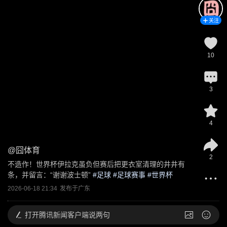
关注
10
3
4
@
囧体育
2
不造作！世界杯伊拉克虽负但赛后把更衣室清理的井井有
条，并留言：“谢谢波士顿”
 #
足球
 #
足球赛事
 #
世界杯
2026-06-18 21:34
发布于
广东
打开
腾讯新闻客户端说两句