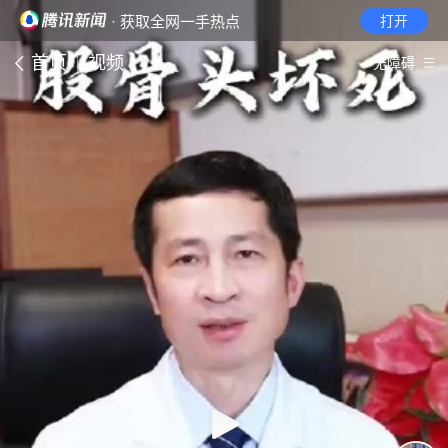
· 获取全网一手热点
打开
首页
视频
无障碍