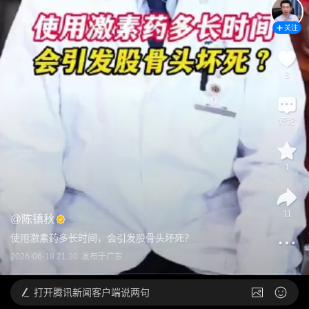
关注
3
评论
1
11
@
陈镇秋
使用激素药多长时间，会引发股骨头坏死？
2026-06-18 21:30
发布于
广东
打开
腾讯新闻客户端说两句