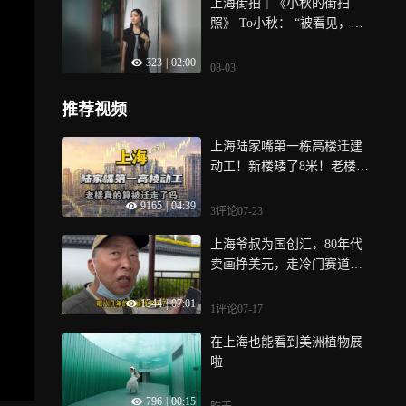
上海街拍｜《小秋的街拍
照》 To小秋： “被看见，被
记录，是因为你本来就很漂
323
|
02:00
亮” 这组作品记录的不是一
08-03
个女孩的“此刻”
推荐视频
上海陆家嘴第一栋高楼迁建
动工！新楼矮了8米！老楼真
的算被迁走了吗？
9165
|
04:39
3评论
07-23
上海爷叔为国创汇，80年代
卖画挣美元，走冷门赛道一
鸣惊人
1344
|
07:01
1评论
07-17
在上海也能看到美洲植物展
啦
796
|
00:15