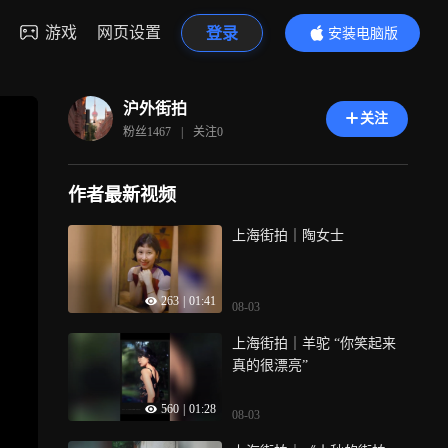
游戏
网页设置
登录
安装电脑版
内容更精彩
沪外街拍
关注
粉丝
1467
|
关注
0
作者最新视频
上海街拍｜陶女士
263
|
01:41
08-03
上海街拍｜羊驼 “你笑起来
真的很漂亮”
560
|
01:28
08-03