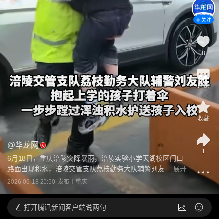
关注
8
评论
收藏
@
华龙网
1
6月18日，重庆涪陵突降暴雨，涪陵实验小学天湖校区门口
路面出现积水，涪陵交管支队荔枝勤务大队辅警刘友...
展开
2026-06-18 20:50
发布于
重庆
打开
腾讯新闻客户端说两句