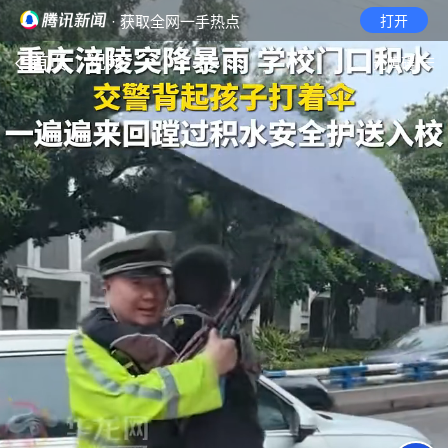
· 获取全网一手热点
打开
首页
视频
无障碍