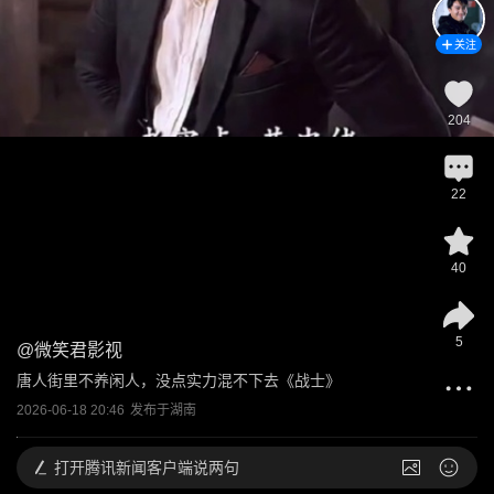
关注
204
22
40
5
@
微笑君影视
唐人街里不养闲人，没点实力混不下去《战士》
2026-06-18 20:46
发布于
湖南
打开
腾讯新闻客户端说两句