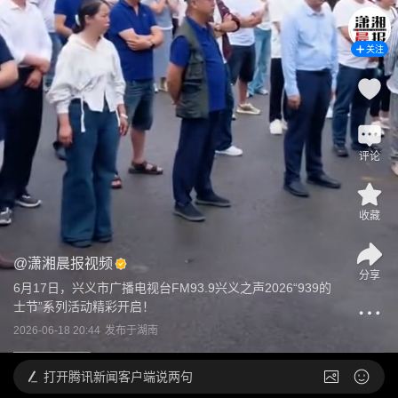
关注
评论
收藏
@
潇湘晨报视频
分享
6月17日，兴义市广播电视台FM93.9兴义之声2026“939的
士节”系列活动精彩开启！
2026-06-18 20:44
发布于
湖南
打开
腾讯新闻客户端说两句