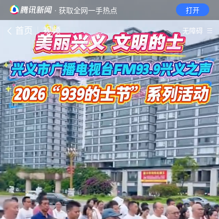
· 获取全网一手热点
打开
首页
视频
无障碍