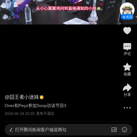
关注
评论
收藏
分享
@
囧王者小迷妹
Oner和Peyz参加Soop访谈节目3
2026-06-18 20:39
发布于
湖北
打开
腾讯新闻客户端说两句