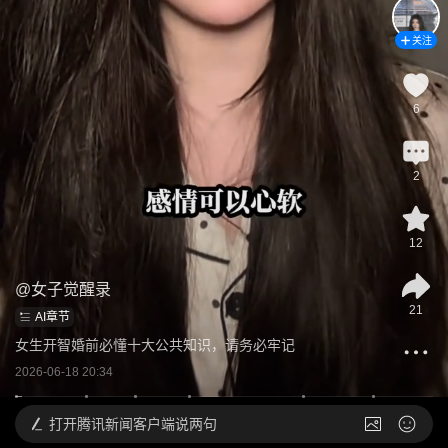
关注
6
2
12
@
女子觉醒录
21
AI章节
女生开智婚前必懂十大公共知识，请务必牢记
2026-06-18 20:34
打开
腾讯新闻客户端说两句