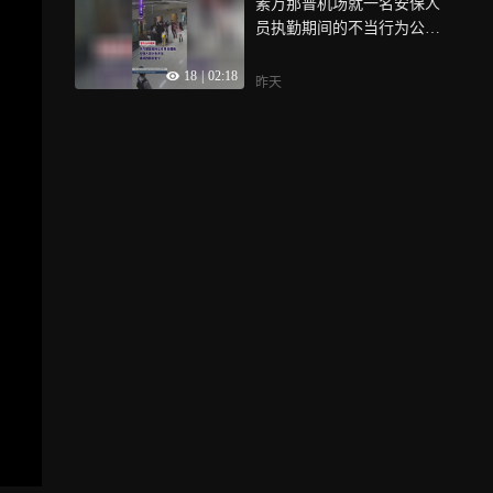
素万那普机场就一名安保人
回到自己的祖国， 只是这一
员执勤期间的不当行为公开
次，是家人接他回家， 现年
道歉， 机场方面表示，事发
27岁的Hlun Solo，本名巴翁
18
|
02:18
时，一名旅客在机场内制造
塔·彭素，来自泰国加拉信
昨天
混乱，并违反安全规定，安
府，是一名独自背包旅行的
保人员随即介入制止，但在
网络博主， 他曾独自走过50
处置过程中，涉事安保人员
多个国家，并把沿途见闻拍
出现不恰当行为， 素万那普
成视频，分享给数百万网
机场对此表示歉意，并确认
友， 7月，Hlun Solo前往格
将依照规定，对该名安保人
鲁吉亚拍摄旅行内容，家人
员作出纪律处分
最后一次与他取得联系是在7
月13日，此后便失去了他的
消息， 经过两个多星期的寻
找，家人最终等来的，却是
他在格鲁吉亚一家酒店内去
世的消息， 遗体抵达泰国
后，将被送往泰国司法部法
医科学研究所再次进行尸
检，以进一步确认死亡原
因，格鲁吉亚方面的正式尸
检及毒理检测结果，目前仍