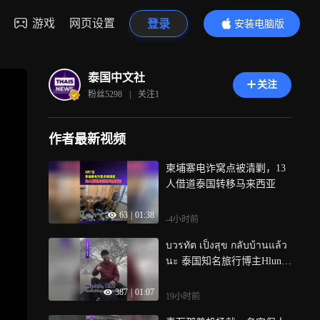
游戏
网页设置
登录
安装电脑版
内容更精彩
泰国中文社
关注
粉丝
5298
|
关注
1
作者最新视频
柬埔寨电诈窝点被清剿，13
人借道泰国转移马来西亚
63
|
01:38
-4小时前
บวรทัต เป็งสุข กลับบ้านแล้ว
นะ 泰国知名旅行博主Hlun S
olo的遗体，于当天凌晨5点
387
|
01:07
运抵曼谷素万那普机场， 这
19小时前
是他离开泰国24天后，再次