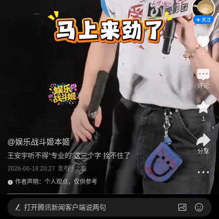
关注
1
评论
1
@
娱乐战斗姬本姬
分享
王安宇听不得“专业的”这三个字 拴不住了
2026-06-18 20:27
发布于
北京
作者声明：个人观点，仅供参考
打开
腾讯新闻客户端说两句