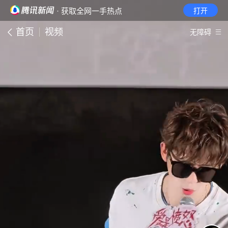
· 获取全网一手热点
打开
首页
视频
无障碍