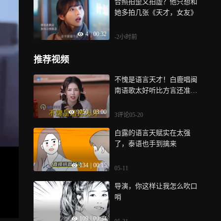
合照拍歪又拍虚？他只想和
她多拍几张《天才，女友》
4
|
00:32
-2小时前
推荐视频
不愧是语言天才！白鹿唱闽
南语歌太好听比方言还准，
横店歌后不是吹的
9750
|
03:00
3评论
05-20
白露的语言天赋实在太强
了，泰语也手到擒来
134
|
00:15
05-11
导演，你这样让我怎么吹口
哨
109
|
00:34