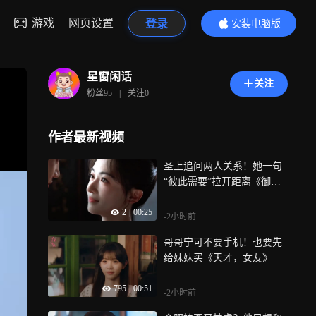
游戏
网页设置
登录
安装电脑版
内容更精彩
星窗闲话
关注
粉丝
95
|
关注
0
作者最新视频
圣上追问两人关系！她一句
“彼此需要”拉开距离《御廷
谣》
2
|
00:25
-2小时前
哥哥宁可不要手机！也要先
给妹妹买《天才，女友》
795
|
00:51
-2小时前