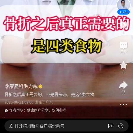
关注
5
评论
3
@
康复科毛力威
35
骨折之后真正需要的，不是骨头汤，是这4类食物
2026-06-21 09:00
发布于
广东
作者声明：健康医疗分享，仅供参考
打开
腾讯新闻客户端说两句