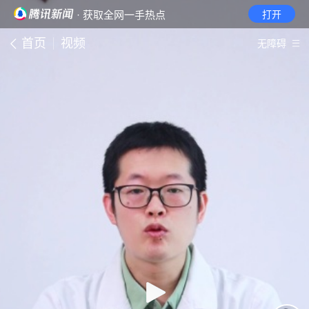
· 获取全网一手热点
打开
首页
视频
无障碍